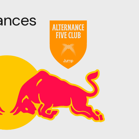
ances
es
Participants