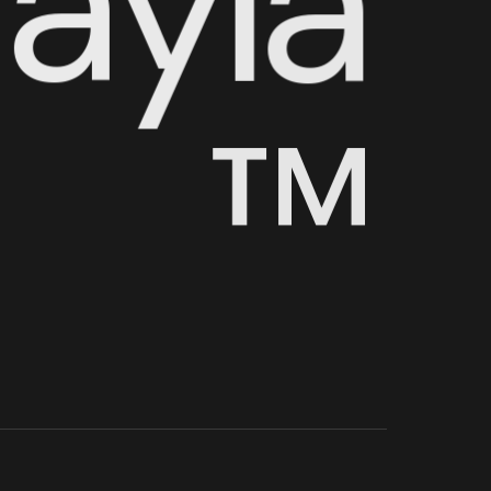
N
a
y
l
a
™