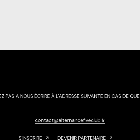
EZ PAS A NOUS ÉCRIRE À L'ADRESSE SUIVANTE EN CAS DE QUE
c
o
n
t
a
c
t
@
a
l
t
e
r
n
a
n
c
e
f
i
v
e
c
l
u
b
.
f
r
S'INSCRIRE
DEVENIR PARTENAIRE